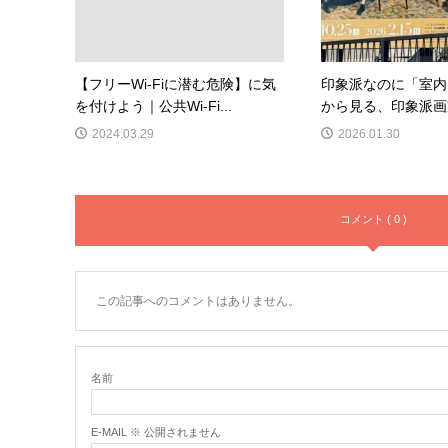
【フリーWi-Fiに潜む危険】に気
印象派なのに「室内
を付けよう｜公共Wi-Fi...
から見る、印象派画家
2024.03.29
2026.01.30
コメント ( 0 )
この記事へのコメントはありません。
名前
E-MAIL ※ 公開されません