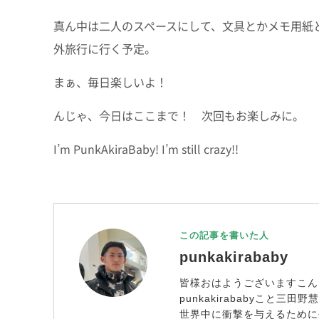
真ん中は二人のスペースにして、文具とかメモ用紙と
外旅行に行く予定。
まぁ、毎日楽しいよ！
んじゃ、今日はここまで！ 次回もお楽しみに。
I’m PunkAkiraBaby! I’m still crazy!!
この記事を書いた人
punkakirababy
皆様おはようございますこん
punkakirababyこと三田
世界中に衝撃を与えるために生