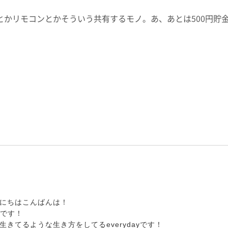
かリモコンとかそういう共有するモノ。あ、あとは500円貯金
にちはこんばんは！
野慧です！
きてるような生き方をしてるeverydayです！