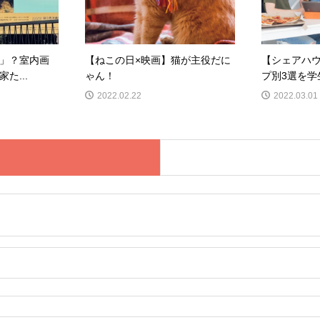
」？室内画
【ねこの日×映画】猫が主役だに
【シェアハ
た...
ゃん！
プ別3選を学生
2022.02.22
2022.03.01