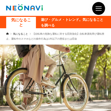
気になるこ
遊び・グルメ・トレンド。気になること
と
を調べる
気になること
【自転車の危険な運転に対する罰則強化】自転車酒気帯び運転禁
止、運転中のスマホなどの操作行為は1年以下の懲役または罰金