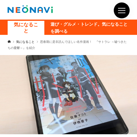
気になるこ
遊び・グルメ・トレンド。気になること
と
を調べる
気になること
思春期に是非読んでほしい名作漫画！ 『サトラレ ～嘘つきた
ちの憂鬱～』を紹介