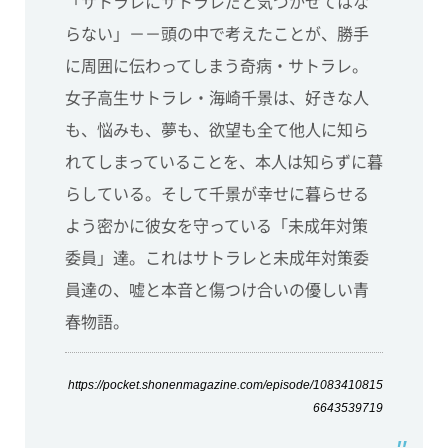
「サトラレにサトラレだと気づかせてはな
らない」－－頭の中で考えたことが、勝手
に周囲に伝わってしまう奇病・サトラレ。
女子高生サトラレ・海崎千景は、好きな人
も、悩みも、夢も、欲望も全て他人に知ら
れてしまっていることを、本人は知らずに暮
らしている。そして千景が幸せに暮らせる
よう密かに彼女を守っている「未成年対策
委員」達。これはサトラレと未成年対策委
員達の、嘘と本音と傷つけ合いの優しい青
春物語。
https://pocket.shonenmagazine.com/episode/1083410815
6643539719