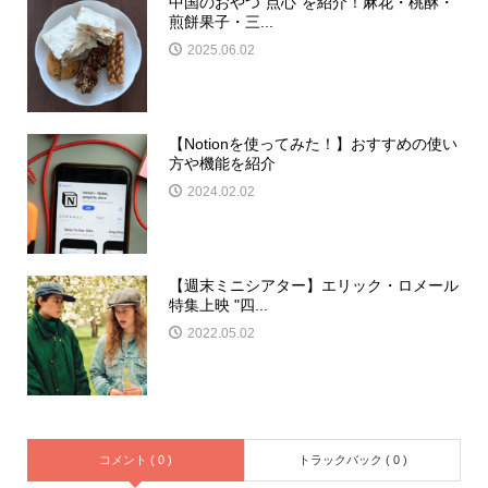
中国のおやつ"点心"を紹介！麻花・桃酥・
煎餅果子・三...
2025.06.02
【Notionを使ってみた！】おすすめの使い
方や機能を紹介
2024.02.02
【週末ミニシアター】エリック・ロメール
特集上映 "四...
2022.05.02
コメント ( 0 )
トラックバック ( 0 )