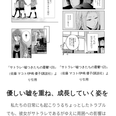
『サトラレ~嘘つきたちの憂鬱~(2)』
『サトラレ~嘘つきたちの憂鬱~(3)』
（佐藤 マコト/伊鳴 優子/講談社）よ
（佐藤 マコト/伊鳴 優子/講談社）よ
り引用
り引用
優しい嘘を重ね、成長していく姿を
私たちの日常にも起こりうるちょっとしたトラブル
でも、彼女がサトラレであるがゆえに周囲への影響は