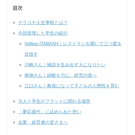
目次
テラコヤ人生學校とは？
今回登壇した学生の紹介
Veltiosi ITABASH｜レストランを開いて三つ星を
目指す
川崎さん｜物語を生み出す人になりたい
南側さん｜経験を力に、経営の道へ
江口さん｜教員になって子どもの人間性を育む
大人と学生がフラットに関わる場所
「夢応援代」に込められた想い
企業・経営者の皆さまへ