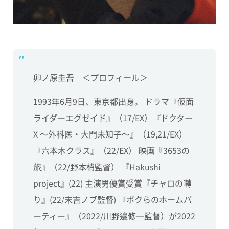
卯ノ原圭吾 ＜プロフィール＞
1993年6月9日、東京都出身。 ドラマ『仮面
ライダーエグゼイド』（17/EX）『ドクター
X 〜外科医・大門未知子〜』（19,21/EX）
『六本木クラス』（22/EX） 映画『3653の
旅』（22/野本梢監督） 『Hakushi
project』(22) 主演男優賞受賞『チャロの囀
り』(22/末吉ノブ監督) 『ボクらのホームパ
ーティー』（2022/川野邉修一監督）が2022