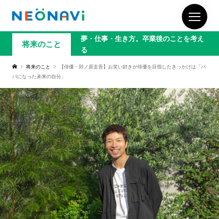
夢・仕事・生き方。卒業後のことを考え
将来のこと
る
将来のこと
【俳優・卯ノ原圭吾】お笑い好きが俳優を目指したきっかけは「パ
パになった未来の自分」